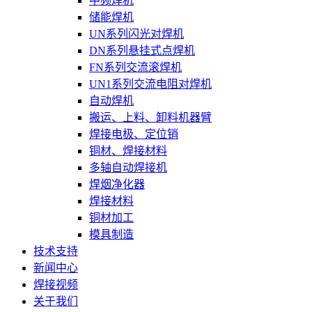
中频焊机
储能焊机
UN系列闪光对焊机
DN系列悬挂式点焊机
FN系列交流滚焊机
UN1系列交流电阻对焊机
自动焊机
搬运、上料、卸料机器臂
焊接电极、定位销
铜材、焊接材料
多轴自动焊接机
焊烟净化器
焊接材料
铜材加工
模具制造
技术支持
新闻中心
焊接视频
关于我们